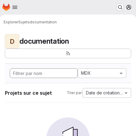
Page d'accueil
Passer au contenu principal
M
Explorer
Sujets
documentation
documentation
D
MDX
Projets sur ce sujet
Date de création la plus
Trier par: