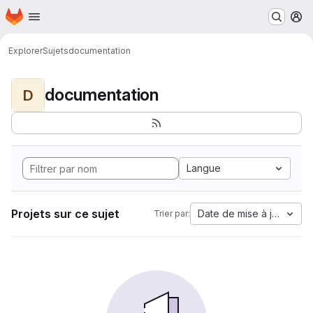
Page d'accueil
Passer au contenu principal
M
Explorer
Sujets
documentation
documentation
D
Langue
Projets sur ce sujet
Date de mise à jour
Trier par: