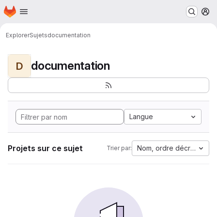
Page d'accueil
Passer au contenu principal
M
Explorer
Sujets
documentation
documentation
D
Langue
Projets sur ce sujet
Nom, ordre décroissant
Trier par: