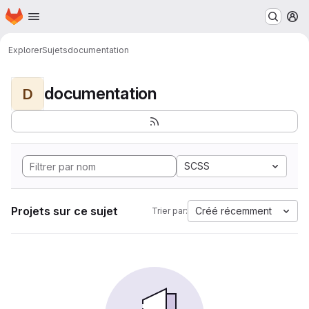
Page d'accueil
Passer au contenu principal
M
Explorer
Sujets
documentation
documentation
D
SCSS
Projets sur ce sujet
Créé récemment
Trier par: