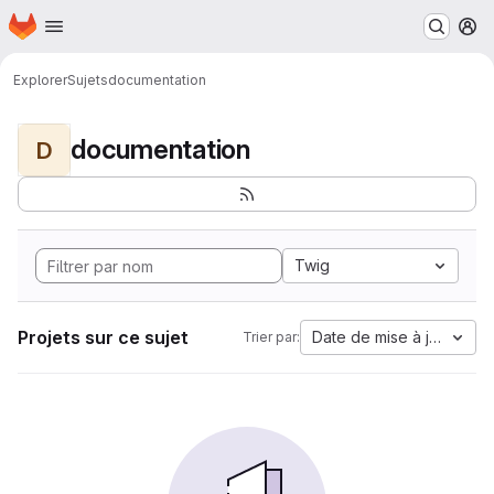
Page d'accueil
Passer au contenu principal
M
Explorer
Sujets
documentation
documentation
D
Twig
Projets sur ce sujet
Date de mise à jour
Trier par: