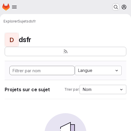
Page d'accueil
Passer au contenu principal
M
Explorer
Sujets
dsfr
dsfr
D
Langue
Projets sur ce sujet
Nom
Trier par: