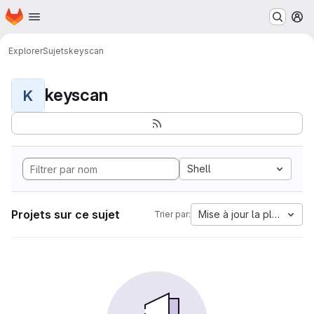
Page d'accueil
Passer au contenu principal
M
Explorer
Sujets
keyscan
keyscan
K
Shell
Projets sur ce sujet
Mise à jour la plus anci
Trier par: