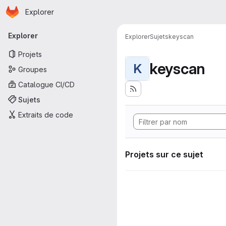
Page d'accueil
Passer au contenu principal
Explorer
Navigation principale
Explorer
Explorer
Sujets
keyscan
Projets
keyscan
K
Groupes
Catalogue CI/CD
Sujets
Extraits de code
Projets sur ce sujet