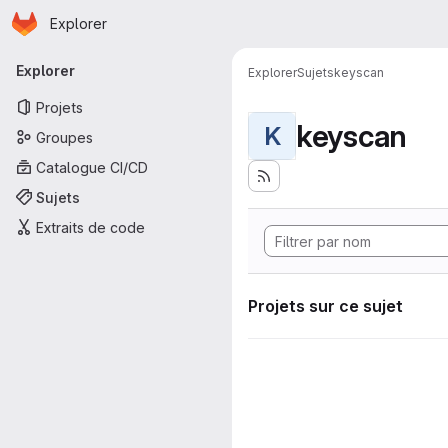
Page d'accueil
Passer au contenu principal
Explorer
Navigation principale
Explorer
Explorer
Sujets
keyscan
Projets
keyscan
K
Groupes
Catalogue CI/CD
Sujets
Extraits de code
Projets sur ce sujet