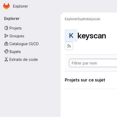
Page d'accueil
Passer au contenu principal
Explorer
Navigation principale
Explorer
Explorer
Sujets
keyscan
Projets
keyscan
K
Groupes
Catalogue CI/CD
Sujets
Extraits de code
Projets sur ce sujet