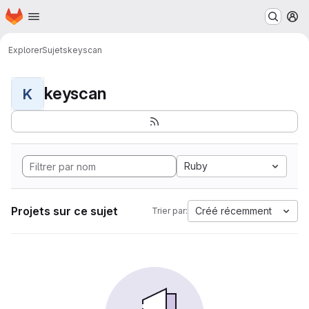
Page d'accueil
Passer au contenu principal
M
Explorer
Sujets
keyscan
keyscan
K
Ruby
Projets sur ce sujet
Créé récemment
Trier par: