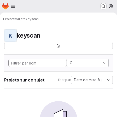
Page d'accueil
Passer au contenu principal
M
Explorer
Sujets
keyscan
keyscan
K
C
Projets sur ce sujet
Date de mise à jour
Trier par: