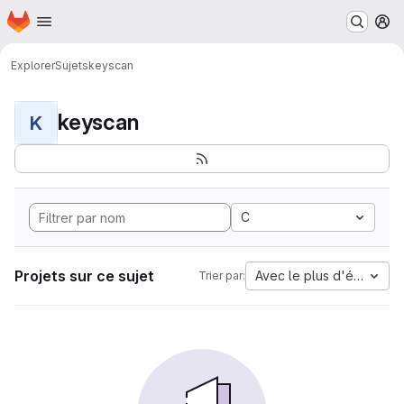
Page d'accueil
Passer au contenu principal
M
Explorer
Sujets
keyscan
keyscan
K
C
Projets sur ce sujet
Avec le plus d'étoiles
Trier par: