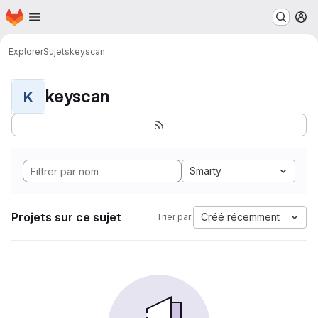
Page d'accueil
Passer au contenu principal
M
Explorer
Sujets
keyscan
keyscan
K
Smarty
Projets sur ce sujet
Créé récemment
Trier par: