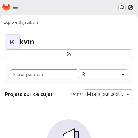
Page d'accueil
Passer au contenu principal
M
Explorer
Sujets
kvm
kvm
K
R
Projets sur ce sujet
Mise à jour la plus anci
Trier par: