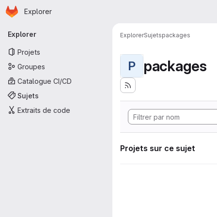
Page d'accueil
Passer au contenu principal
Explorer
Navigation principale
Explorer
Explorer
Sujets
packages
Projets
packages
P
Groupes
Catalogue CI/CD
Sujets
Extraits de code
Projets sur ce sujet