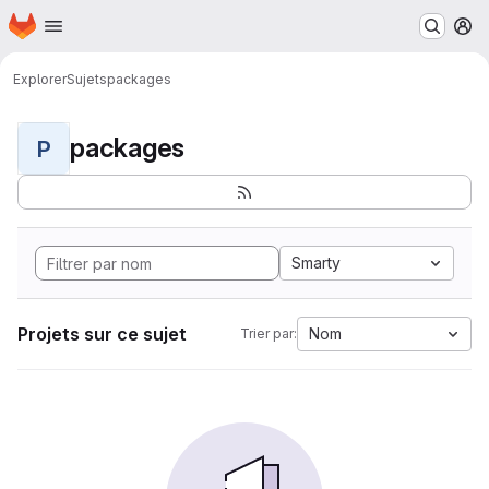
Page d'accueil
Passer au contenu principal
M
Explorer
Sujets
packages
packages
P
Smarty
Projets sur ce sujet
Nom
Trier par: