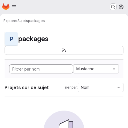
Page d'accueil
Passer au contenu principal
M
Explorer
Sujets
packages
packages
P
Mustache
Projets sur ce sujet
Nom
Trier par: