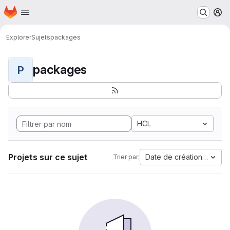
Page d'accueil
Passer au contenu principal
M
Explorer
Sujets
packages
packages
P
HCL
Projets sur ce sujet
Date de création la plus
Trier par: