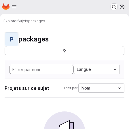
Page d'accueil
Passer au contenu principal
M
Explorer
Sujets
packages
packages
P
Langue
Projets sur ce sujet
Nom
Trier par: