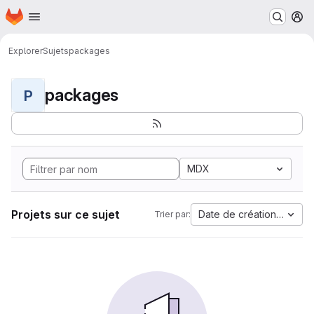
Page d'accueil
Passer au contenu principal
M
Explorer
Sujets
packages
packages
P
MDX
Projets sur ce sujet
Date de création la plus
Trier par: