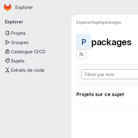
Page d'accueil
Passer au contenu principal
Explorer
Navigation principale
Explorer
Explorer
Sujets
packages
Projets
packages
P
Groupes
Catalogue CI/CD
Sujets
Extraits de code
Projets sur ce sujet