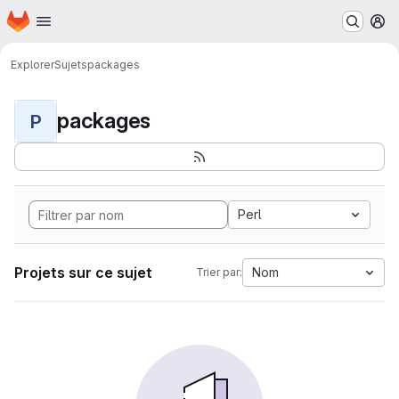
Page d'accueil
Passer au contenu principal
M
Explorer
Sujets
packages
packages
P
Perl
Projets sur ce sujet
Nom
Trier par: