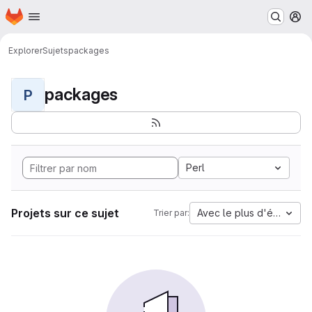
Page d'accueil
Passer au contenu principal
M
Explorer
Sujets
packages
packages
P
Perl
Projets sur ce sujet
Avec le plus d'étoiles
Trier par: