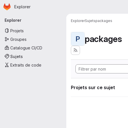
Page d'accueil
Passer au contenu principal
Explorer
Navigation principale
Explorer
Explorer
Sujets
packages
Projets
packages
P
Groupes
Catalogue CI/CD
Sujets
Extraits de code
Projets sur ce sujet