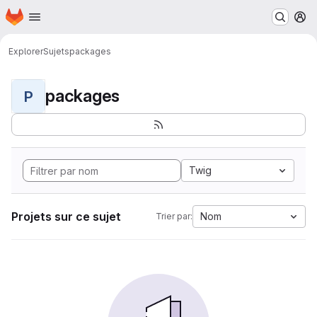
Page d'accueil
Passer au contenu principal
M
Explorer
Sujets
packages
packages
P
Twig
Projets sur ce sujet
Nom
Trier par: