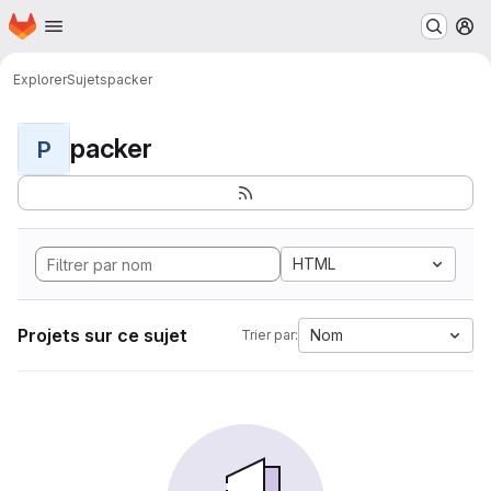
Page d'accueil
Passer au contenu principal
M
Explorer
Sujets
packer
packer
P
HTML
Projets sur ce sujet
Nom
Trier par: