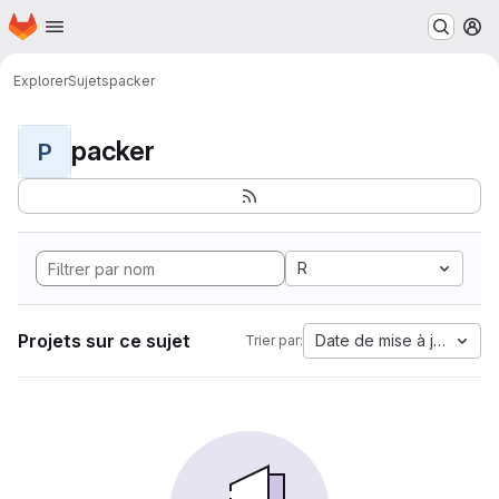
Page d'accueil
Passer au contenu principal
M
Explorer
Sujets
packer
packer
P
R
Projets sur ce sujet
Date de mise à jour
Trier par: