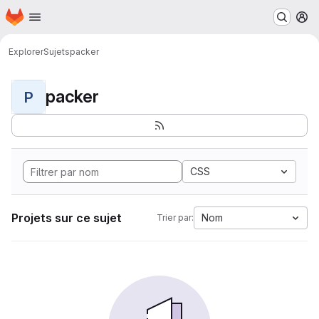
Page d'accueil
Passer au contenu principal
M
Explorer
Sujets
packer
packer
P
CSS
Projets sur ce sujet
Nom
Trier par: