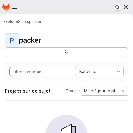
Page d'accueil
Passer au contenu principal
M
Explorer
Sujets
packer
packer
P
Batchfile
Projets sur ce sujet
Mise à jour la plus anci
Trier par: