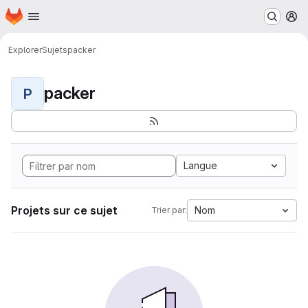
Page d'accueil
Passer au contenu principal
M
Explorer
Sujets
packer
packer
P
Langue
Projets sur ce sujet
Nom
Trier par: