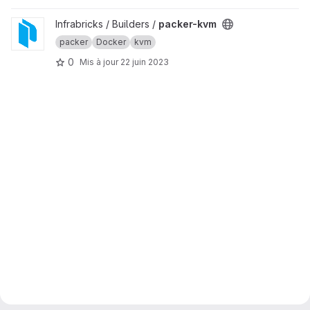
Afficher le projet packer-kvm
Infrabricks / Builders /
packer-kvm
packer
Docker
kvm
0
Mis à jour
22 juin 2023