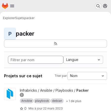
Page d'accueil
Passer au contenu principal
M
Explorer
Sujets
packer
packer
P
Langue
Projets sur ce sujet
Nom
Trier par:
Afficher le projet Packer
Infrabricks / Ansible / Playbooks /
Packer
Ansible
playbook
debian
+ 1 de plus
0
Mis à jour
22 mars 2023