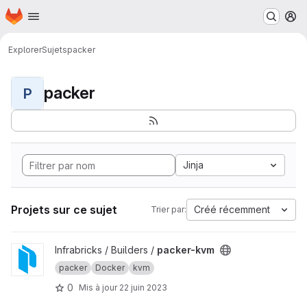
Page d'accueil
Passer au contenu principal
M
Explorer
Sujets
packer
packer
P
Jinja
Projets sur ce sujet
Créé récemment
Trier par:
Afficher le projet packer-kvm
Infrabricks / Builders /
packer-kvm
packer
Docker
kvm
0
Mis à jour
22 juin 2023