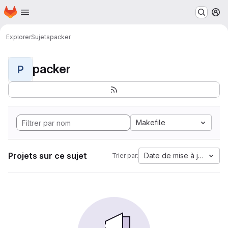
Page d'accueil
Passer au contenu principal
M
Explorer
Sujets
packer
packer
P
Makefile
Projets sur ce sujet
Date de mise à jour
Trier par: