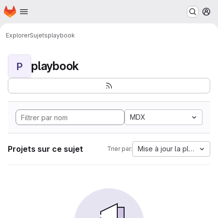
Page d'accueil
Passer au contenu principal
M
Explorer
Sujets
playbook
playbook
P
MDX
Projets sur ce sujet
Mise à jour la plus anci
Trier par: