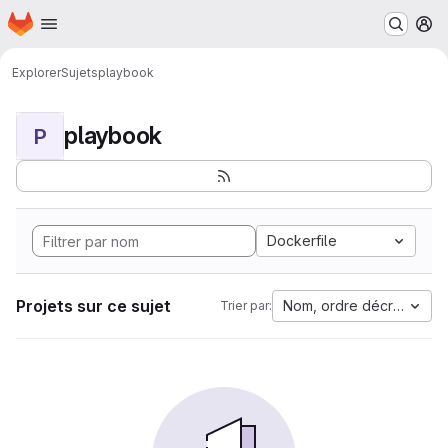
Page d'accueil
Passer au contenu principal
M
Explorer
Sujets
playbook
playbook
P
Dockerfile
Projets sur ce sujet
Nom, ordre décroissant
Trier par: