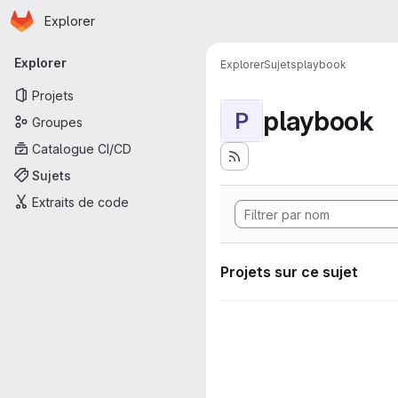
Page d'accueil
Passer au contenu principal
Explorer
Navigation principale
Explorer
Explorer
Sujets
playbook
Projets
playbook
P
Groupes
Catalogue CI/CD
Sujets
Extraits de code
Projets sur ce sujet