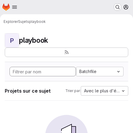
Page d'accueil
Passer au contenu principal
M
Explorer
Sujets
playbook
playbook
P
Batchfile
Projets sur ce sujet
Avec le plus d'étoiles
Trier par: