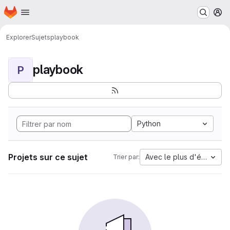
Page d'accueil
Passer au contenu principal
M
Explorer
Sujets
playbook
playbook
P
Python
Projets sur ce sujet
Avec le plus d'étoiles
Trier par: