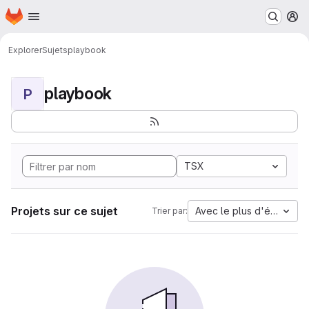
Page d'accueil
Passer au contenu principal
M
Explorer
Sujets
playbook
playbook
P
TSX
Projets sur ce sujet
Avec le plus d'étoiles
Trier par: