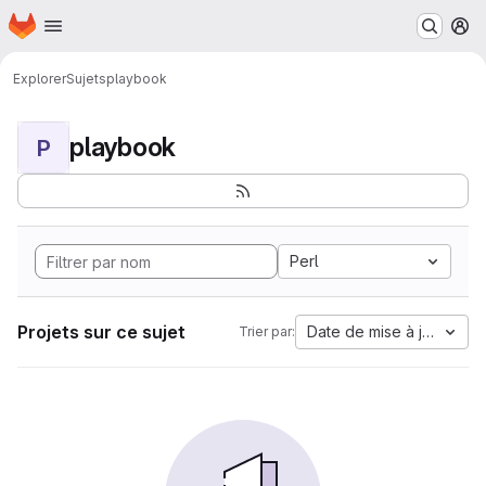
Page d'accueil
Passer au contenu principal
M
Explorer
Sujets
playbook
playbook
P
Perl
Projets sur ce sujet
Date de mise à jour
Trier par: