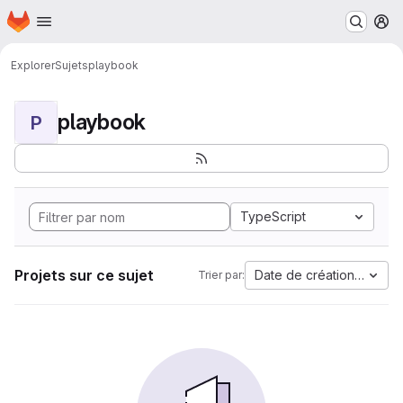
Page d'accueil
Passer au contenu principal
M
Explorer
Sujets
playbook
playbook
P
TypeScript
Projets sur ce sujet
Date de création la plus
Trier par: