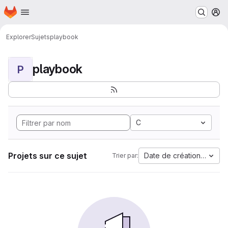
Page d'accueil
Passer au contenu principal
M
Explorer
Sujets
playbook
playbook
P
C
Projets sur ce sujet
Date de création la plus
Trier par: