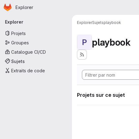
Page d'accueil
Passer au contenu principal
Explorer
Navigation principale
Explorer
Explorer
Sujets
playbook
Projets
playbook
P
Groupes
Catalogue CI/CD
Sujets
Extraits de code
Projets sur ce sujet