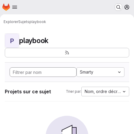
Page d'accueil
Passer au contenu principal
M
Explorer
Sujets
playbook
playbook
P
Smarty
Projets sur ce sujet
Nom, ordre décroissant
Trier par: