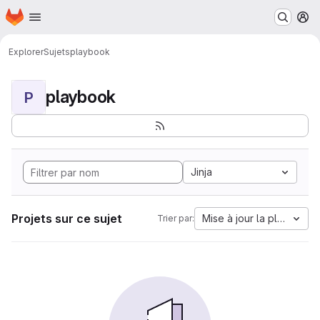
Page d'accueil
Passer au contenu principal
M
Explorer
Sujets
playbook
playbook
P
Jinja
Projets sur ce sujet
Mise à jour la plus anci
Trier par: