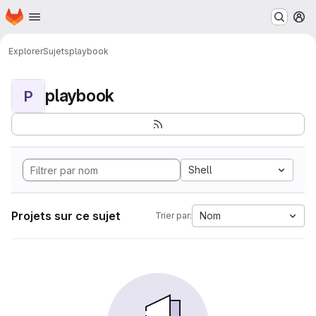
Page d'accueil
Passer au contenu principal
M
Explorer
Sujets
playbook
playbook
P
Shell
Projets sur ce sujet
Nom
Trier par: