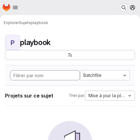
Page d'accueil
Passer au contenu principal
M
Explorer
Sujets
playbook
playbook
P
Batchfile
Projets sur ce sujet
Mise à jour la plus anci
Trier par: