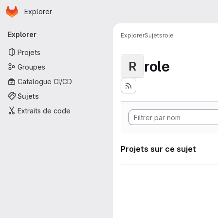
Page d'accueil
Passer au contenu principal
Explorer
Navigation principale
Explorer
Explorer
Sujets
role
Projets
role
R
Groupes
Catalogue CI/CD
Sujets
Extraits de code
Projets sur ce sujet