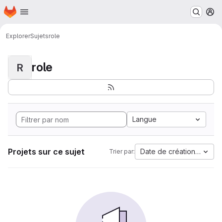
Page d'accueil
Passer au contenu principal
M
Explorer
Sujets
role
role
R
Langue
Projets sur ce sujet
Date de création la plus
Trier par: